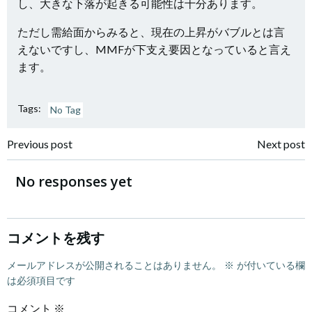
し、大きな下落が起きる可能性は十分あります。
ただし需給面からみると、現在の上昇がバブルとは言
えないですし、MMFが下支え要因となっていると言え
ます。
Tags:
No Tag
Post
Post
Previous post
Next post
navigation
navigation
No responses yet
コメントを残す
メールアドレスが公開されることはありません。
※
が付いている欄
は必須項目です
コメント
※