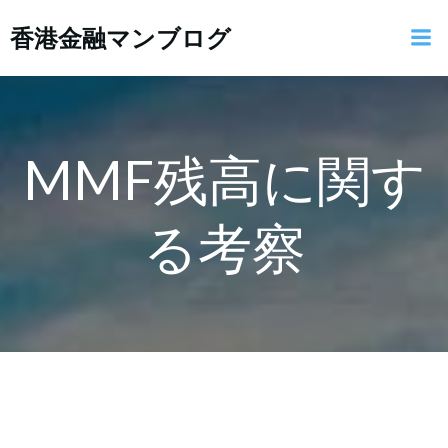
コ
香港金融マンブログ
ン
テ
ン
ツ
へ
ス
MMF残高に関す
キ
ッ
る考察
プ