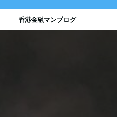
コ
ン
テ
香港金融マンブログ
ン
ツ
へ
ス
キ
ッ
プ