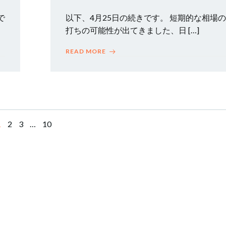
で
以下、4月25日の続きです。 短期的な相場
打ちの可能性が出てきました、日 […]
READ MORE
Page
Page
Page
Page
1
2
3
…
10