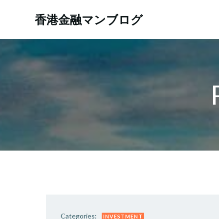
コ
ン
香港金融マンブログ
テ
ン
ツ
へ
ス
キ
ッ
プ
Categories:
INVESTMENT