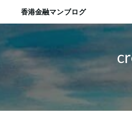
コ
ン
香港金融マンブログ
テ
ン
ツ
へ
ス
c
キ
ッ
プ