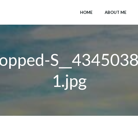
HOME
ABOUT ME
ropped-S__4345038
1.jpg