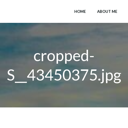
HOME
ABOUT ME
cropped-
S__43450375.jpg