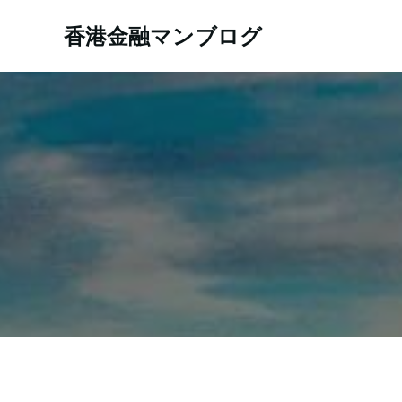
コ
ン
香港金融マンブログ
テ
ン
ツ
へ
ス
キ
ッ
プ