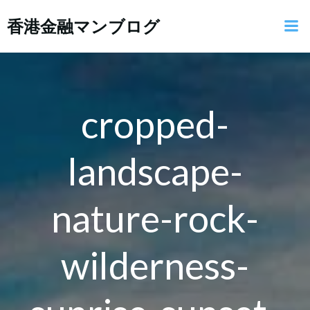
コ
香港金融マンブログ
ン
テ
ン
ツ
へ
ス
cropped-
キ
ッ
landscape-
プ
nature-rock-
wilderness-