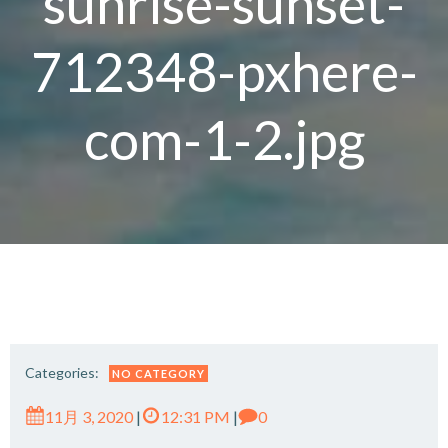
sunrise-sunset-
712348-pxhere-
com-1-2.jpg
Categories:
NO CATEGORY
11月 3, 2020
|
12:31 PM
|
0