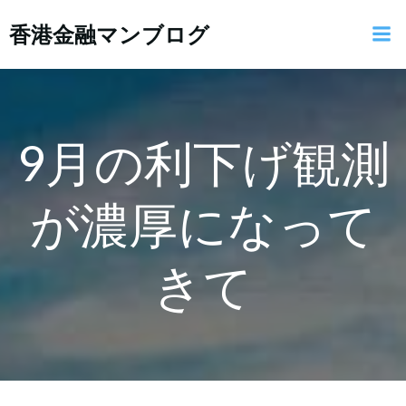
コ
香港金融マンブログ
ン
テ
ン
ツ
へ
ス
9月の利下げ観測
キ
ッ
が濃厚になって
プ
きて