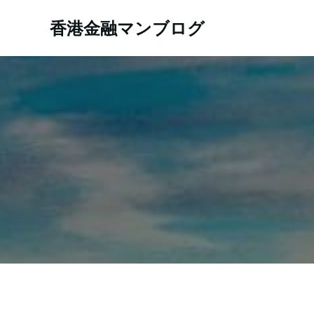
コ
ン
香港金融マンブログ
テ
ン
ツ
へ
ス
キ
ッ
プ