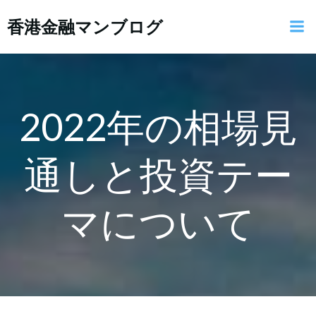
コ
香港金融マンブログ
ン
テ
ン
ツ
へ
ス
2022年の相場見
キ
ッ
通しと投資テー
プ
マについて