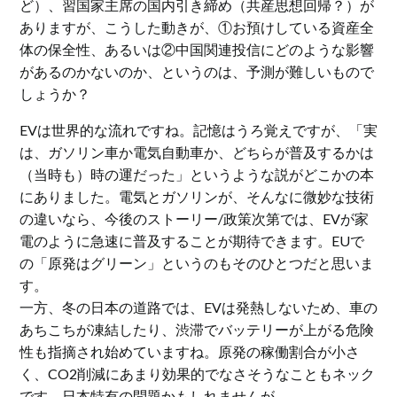
ど）、習国家主席の国内引き締め（共産思想回帰？）が
ありますが、こうした動きが、①お預けしている資産全
体の保全性、あるいは②中国関連投信にどのような影響
があるのかないのか、というのは、予測が難しいもので
しょうか？
EVは世界的な流れですね。記憶はうろ覚えですが、「実
は、ガソリン車か電気自動車か、どちらが普及するかは
（当時も）時の運だった」というような説がどこかの本
にありました。電気とガソリンが、そんなに微妙な技術
の違いなら、今後のストーリー/政策次第では、EVが家
電のように急速に普及することが期待できます。EUで
の「原発はグリーン」というのもそのひとつだと思いま
す。
一方、冬の日本の道路では、EVは発熱しないため、車の
あちこちが凍結したり、渋滞でバッテリーが上がる危険
性も指摘され始めていますね。原発の稼働割合が小さ
く、CO2削減にあまり効果的でなさそうなこともネック
です。日本特有の問題かもしれませんが。