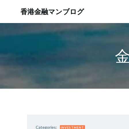
コ
ン
香港金融マンブログ
テ
ン
ツ
へ
ス
キ
ッ
プ
Categories:
INVESTMENT