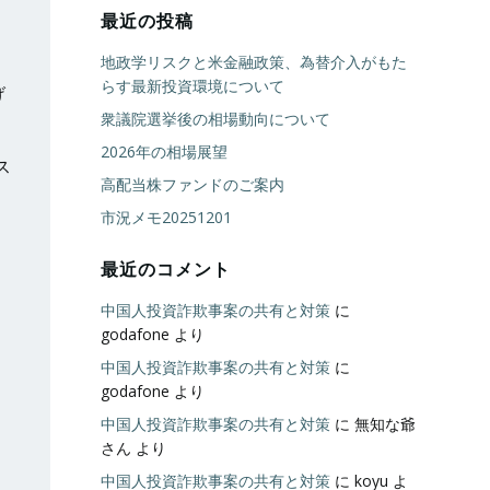
最近の投稿
地政学リスクと米金融政策、為替介入がもた
らす最新投資環境について
げ
衆議院選挙後の相場動向について
2026年の相場展望
ス
高配当株ファンドのご案内
市況メモ20251201
。
最近のコメント
中国人投資詐欺事案の共有と対策
に
godafone
より
中国人投資詐欺事案の共有と対策
に
godafone
より
中国人投資詐欺事案の共有と対策
に
無知な爺
さん
より
中国人投資詐欺事案の共有と対策
に
koyu
よ