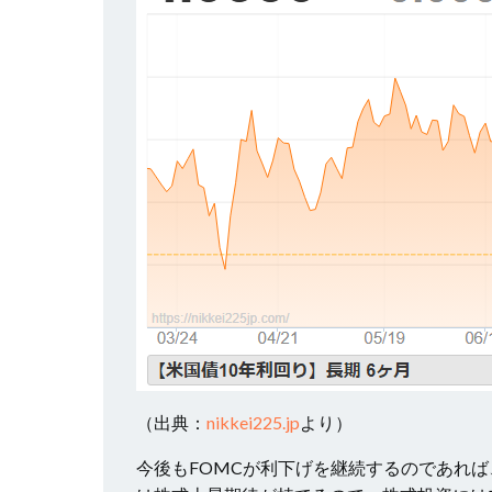
（出典：
nikkei225.jp
より）
今後もFOMCが利下げを継続するのであれ