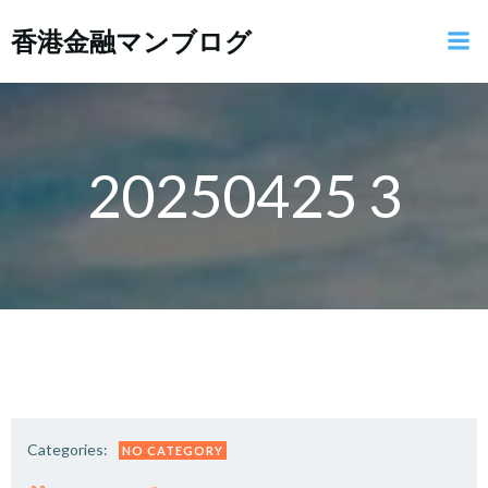
コ
香港金融マンブログ
ン
テ
ン
ツ
へ
ス
20250425 3
キ
ッ
プ
Categories:
NO CATEGORY