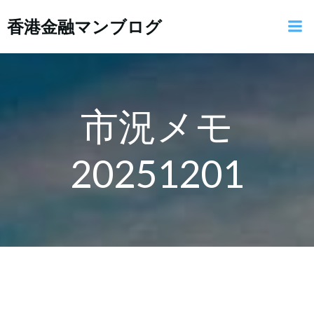
コ
香港金融マンブログ
ン
テ
ン
ツ
へ
ス
市況メモ
キ
ッ
20251201
プ