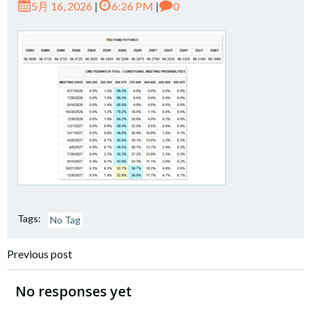
5月 16, 2026
|
6:26 PM
|
0
Tags:
No Tag
Post
Previous post
navigation
No responses yet