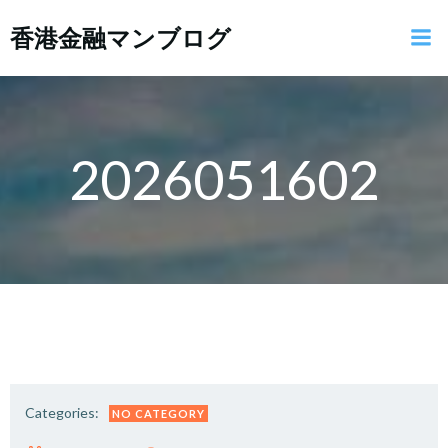
コ
香港金融マンブログ
ン
テ
ン
ツ
へ
ス
2026051602
キ
ッ
プ
Categories:
NO CATEGORY