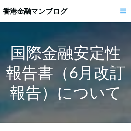
コ
香港金融マンブログ
ン
テ
ン
ツ
へ
ス
国際金融安定性
キ
ッ
報告書（6月改訂
プ
報告）について