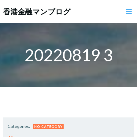
コ
香港金融マンブログ
ン
テ
ン
ツ
へ
ス
20220819 3
キ
ッ
プ
Categories:
NO CATEGORY