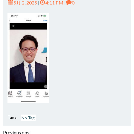
5月 2, 2025
|
4:11 PM
|
0
Tags:
No Tag
Previous post