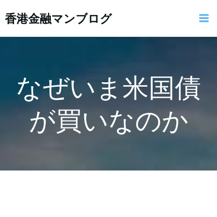
コ
香港金融マンブログ
ン
テ
ン
ツ
へ
ス
なぜいま米国債
キ
ッ
が買いなのか
プ