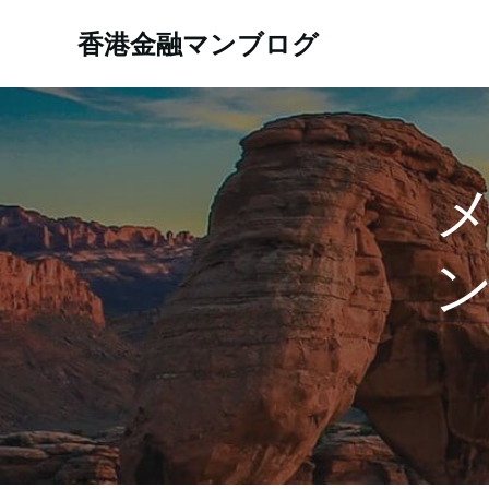
コ
ン
香港金融マンブログ
テ
ン
ツ
へ
ス
キ
ッ
プ