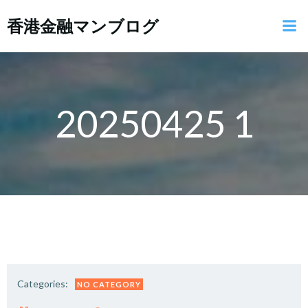
コ
香港金融マンブログ
ン
テ
ン
ツ
へ
ス
20250425 1
キ
ッ
プ
Categories:
NO CATEGORY